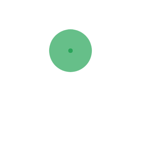
s Úteis
Comprar
ome
Produtos e peças
em Somos
Produtos Husqvarna
atores Deutz-Fahr
Tratores Usados
atores Lamborghini
Alfaias Usadas
atores SAME