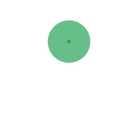
s Úteis
Comprar
ome
Produtos e peças
em Somos
Produtos Husqvarna
atores Deutz-Fahr
Tratores Usados
atores Lamborghini
Alfaias Usadas
atores SAME
faias Agrícolas por
Apoio ao Cliente
tegoria