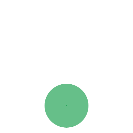
7 DE JUNHO, 2026
POR:APSTRATORES
IN:
NOTÍCIAS E PUBLICAÇÕES
Triturador florestal ORSI SS-FORREST atrai
atenções na Expoflorestal 2026
Sede:
Rua São Domingos, 179, Outeiro de Cima
3460-063 Tondela
Telefone:
232 816 855
(Chamada para a rede fixa nacional)
Telemóvel:
925 798 562
(Chamada para a rede móvel nacional)
Email:
geral@apstractores.pt